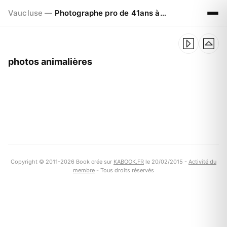
Vaucluse —
Photographe pro de 41ans à Visan 84820
photos animalières
Copyright © 2011-2026 Book crée sur
KABOOK.FR
le 20/02/2015 -
Activité du
membre
- Tous droits réservés