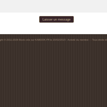
ight © 2011-2026 Book crée sur
KABOOK.FR
le 20/02/2015 -
Activité du membre
- - Tous droits r