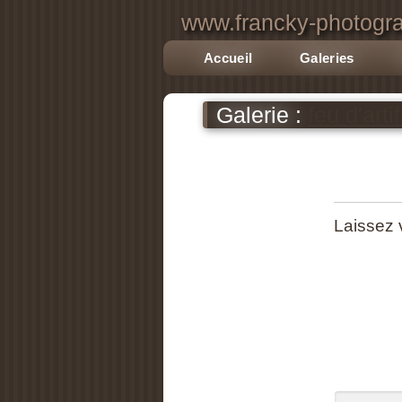
www.francky-photogra
Accueil
Galeries
Galerie :
feu d'arti
Laissez 