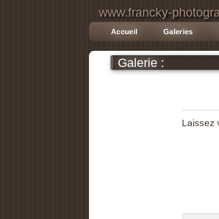
www.francky-photogra
Accueil
Galeries
Galerie :
sidecar 
Laissez 