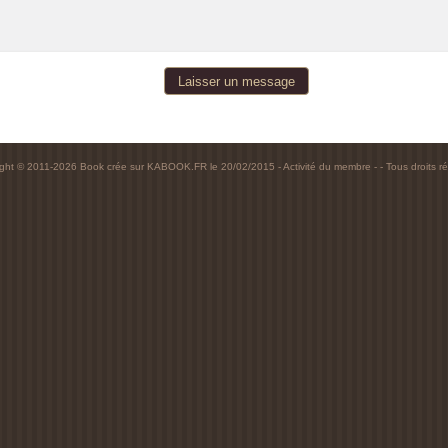
ight © 2011-2026 Book crée sur
KABOOK.FR
le 20/02/2015 -
Activité du membre
- - Tous droits r